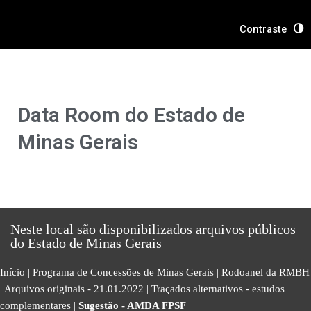
Ir
Pesquisar
para
por:
Contraste
o
conteúdo
Data Room do Estado de
Minas Gerais
Neste local são disponibilizados arquivos públicos
do Estado de Minas Gerais
Início
|
Programa de Concessões de Minas Gerais
|
Rodoanel da RMBH
|
Arquivos originais - 21.01.2022
|
Traçados alternativos - estudos
complementares
|
Sugestão - AMDA FPSF