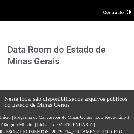
Ir
Pesquisar
para
por:
Contraste
o
conteúdo
Data Room do Estado de
Minas Gerais
Neste local são disponibilizados arquivos públicos
do Estado de Minas Gerais
Início
|
Programa de Concessões de Minas Gerais
|
Lote Rodoviário 1 -
Triângulo Mineiro
|
Licitação
|
02.ENGENHARIA
|
02.ESCLARECIMENTOS
|
20220714_ORCAMENTO-PROJETO
|