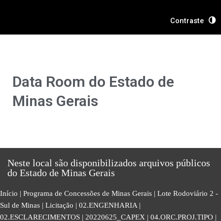
Ir
Pesquisar
para
por:
Contraste
o
conteúdo
Data Room do Estado de
Minas Gerais
Neste local são disponibilizados arquivos públicos
do Estado de Minas Gerais
Início
|
Programa de Concessões de Minas Gerais
|
Lote Rodoviário 2 -
Sul de Minas
|
Licitação
|
02.ENGENHARIA
|
02.ESCLARECIMENTOS
|
20220625_CAPEX
|
04.ORC.PROJ.TIPO
|