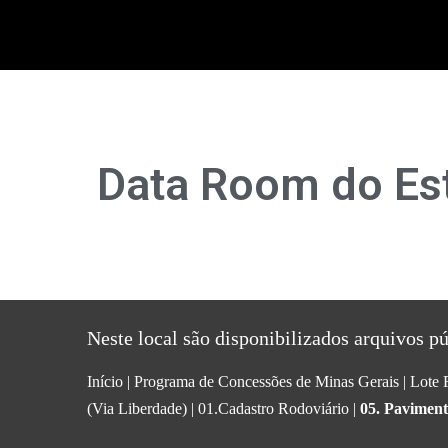
Ir
Pesquisar
para
por:
o
conteúdo
Data Room do Es
Neste local são disponibilizados arquivos p
Início
|
Programa de Concessões de Minas Gerais
|
Lote 
(Via Liberdade)
|
01.Cadastro Rodoviário
|
05. Pavimen